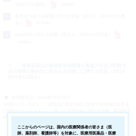
2026/7/15更新）
（882KB）
株主・投資家の皆さまへ
製造余力及び在庫量に関する情報（様式３：2026/7/15更
新）
（873KB）
採用情報
供給実績に関する情報（様式４：2026/4/15更新）
（299KB）
会社情報
お問い合わせ
２．「後発医薬品の製造販売承認書と製造方法及び試験方
法の実態の整合性に係る自主点検」に関する状況（2024
年11月1日時点）
English
● 初回報告日：2024年10月31日
※以降については１．「後発品の安定供給に関連する情報の公表等
に関するガイドライン」に基づく安定供給に関する情報「製造販売
業者の安定供給体制に関する情報（様式2）」を参照。
ここからのページは、国内の医療関係者の皆さま（医
師、薬剤師、看護師等）を対象に、医療用医薬品・医療