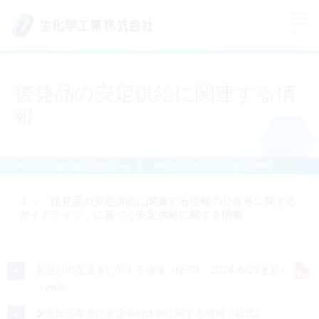
CLOSE
MENU
生化学工業とは？
後発品の安定供給に関連する情
報
糖質科学について
おしえてヒアルロン酸
医療関係者の皆さまへ
後発品の安定供給に関連する情報
１．「後発品の安定供給に関連する情報の公表等に関する
研究開発
ガイドライン」に基づく安定供給に関する情報
患者の皆さまへ
各品目の製造等に関する情報（様式1：2024/6/25更新）
（99KB）
サステナビリティ
製造販売業者の安定供給体制に関する情報（様式2：