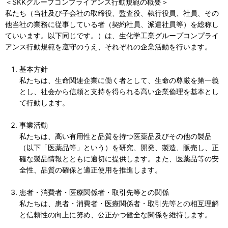
＜SKKグループコンプライアンス行動規範の概要＞
私たち（当社及び子会社の取締役、監査役、執行役員、社員、その
他当社の業務に従事している者（契約社員、派遣社員等）を総称し
ていいます。以下同じです。）は、生化学工業グループコンプライ
アンス行動規範を遵守のうえ、それぞれの企業活動を行います。
基本方針
私たちは、生命関連企業に働く者として、生命の尊厳を第一義
とし、社会から信頼と支持を得られる高い企業倫理を基本とし
て行動します。
事業活動
私たちは、高い有用性と品質を持つ医薬品及びその他の製品
（以下「医薬品等」という）を研究、開発、製造、販売し、正
確な製品情報とともに適切に提供します。また、医薬品等の安
全性、品質の確保と適正使用を推進します。
患者・消費者・医療関係者・取引先等との関係
私たちは、患者・消費者・医療関係者・取引先等との相互理解
と信頼性の向上に努め、公正かつ健全な関係を維持します。