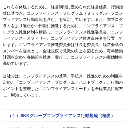
これらを体現するために、経営綱領に定められた経営信条、行動指
株主・投資家の皆さまへ
針に基づき、コンプライアンス・プログラム（ＳＫＫグループコン
プライアンス行動規範を含む）を策定しています。また、本プログ
ラムをより適正かつ円滑に推進するために、コンプライアンス・プ
採用情報
ログラム推進体制を構築し、コンプライアンス推進委員会、コンプ
ライアンス・オフィサー、コンプライアンス推進責任者を設置して
会社情報
います。コンプライアンス推進委員会は社長を委員長、経営会議の
メンバーを委員とし、全社規模で意識の向上を図るため、毎年活動
計画を定めて各施策を推進・実行し、コンプライアンスの実効性を
お問い合わせ
高めています。
当社では、コンプライアンスの基準、手続き・推進のための制度を
定めた「コンプライアンス・プログラム・ハンドブック」、行動の
ポイントを整理した「コンプライアンスカード」を全従業員に配布
English
し、周知しています。
（１）SKKグループコンプライアンス行動規範（概要）