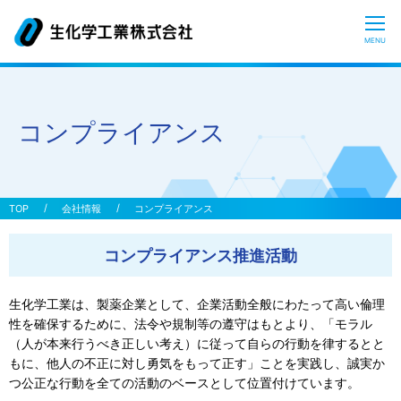
CLOSE
MENU
生化学工業とは？
コンプライアンス
糖質科学について
おしえてヒアルロン酸
会社情報
コンプライアンス
コンプライアンス推進活動
研究開発
生化学工業は、製薬企業として、企業活動全般にわたって高い倫理
患者の皆さまへ
性を確保するために、法令や規制等の遵守はもとより、「モラル
（人が本来行うべき正しい考え）に従って自らの行動を律するとと
もに、他人の不正に対し勇気をもって正す」ことを実践し、誠実か
サステナビリティ
つ公正な行動を全ての活動のベースとして位置付けています。