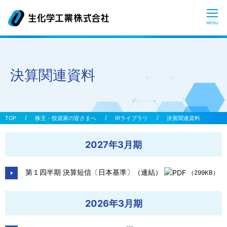
CLOSE
MENU
生化学工業とは？
決算関連資料
糖質科学について
おしえてヒアルロン酸
株主・投資家の皆さまへ
IRライブラリ
決算関連資料
2027年3月期
研究開発
第１四半期 決算短信〔日本基準〕（連結）
（299KB）
患者の皆さまへ
2026年3月期
サステナビリティ