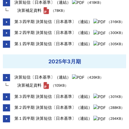
決算短信〔日本基準〕（連結）
（418KB）
株主・投資家の皆さまへ
決算補足資料
（78KB）
第３四半期 決算短信〔日本基準〕（連結）
（316KB）
採用情報
第２四半期 決算短信〔日本基準〕（連結）
（300KB）
第１四半期 決算短信〔日本基準〕（連結）
会社情報
（305KB）
2025年3月期
お問い合わせ
決算短信〔日本基準〕（連結）
（426KB）
決算補足資料
（105KB）
English
第３四半期 決算短信〔日本基準〕（連結）
（301KB）
第２四半期 決算短信〔日本基準〕（連結）
（288KB）
第１四半期 決算短信〔日本基準〕（連結）
（294KB）