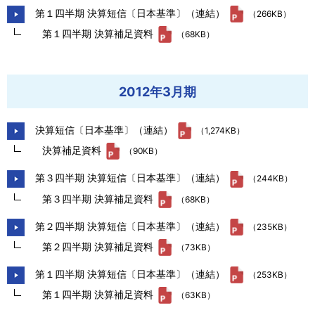
第１四半期 決算短信〔日本基準〕（連結）
（266KB）
第１四半期 決算補足資料
（68KB）
2012年3月期
決算短信〔日本基準〕（連結）
（1,274KB）
決算補足資料
（90KB）
第３四半期 決算短信〔日本基準〕（連結）
（244KB）
第３四半期 決算補足資料
（68KB）
第２四半期 決算短信〔日本基準〕（連結）
（235KB）
第２四半期 決算補足資料
（73KB）
第１四半期 決算短信〔日本基準〕（連結）
（253KB）
第１四半期 決算補足資料
（63KB）