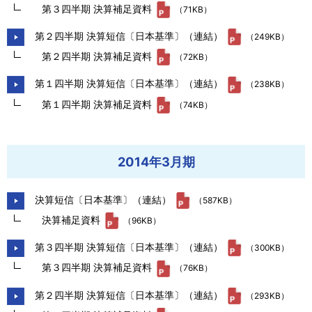
第３四半期 決算補足資料
（71KB）
第２四半期 決算短信〔日本基準〕（連結）
（249KB）
第２四半期 決算補足資料
（72KB）
第１四半期 決算短信〔日本基準〕（連結）
（238KB）
第１四半期 決算補足資料
（74KB）
2014年3月期
決算短信〔日本基準〕（連結）
（587KB）
決算補足資料
（96KB）
第３四半期 決算短信〔日本基準〕（連結）
（300KB）
第３四半期 決算補足資料
（76KB）
第２四半期 決算短信〔日本基準〕（連結）
（293KB）