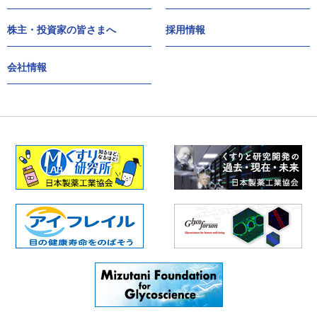
株主・投資家の皆さまへ
採用情報
会社情報