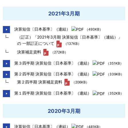
2021年3月期
決算短信〔日本基準〕（連結）
（493KB）
（訂正）「2021年3月期 決算短信〔日本基準〕（連結）」
の 一部訂正について
（137KB）
決算補足資料
（272KB）
第３四半期 決算短信〔日本基準〕（連結）
（351KB）
第２四半期 決算短信〔日本基準〕（連結）
（339KB）
第２四半期 決算補足資料
（206KB）
第１四半期 決算短信〔日本基準〕（連結）
（352KB）
2020年3月期
決算短信〔日本基準〕（連結）
（481KB）