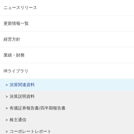
ニュースリリース
更新情報一覧
経営方針
業績・財務
IRライブラリ
決算関連資料
決算説明資料
有価証券報告書/四半期報告書
株主通信
コーポレートレポート