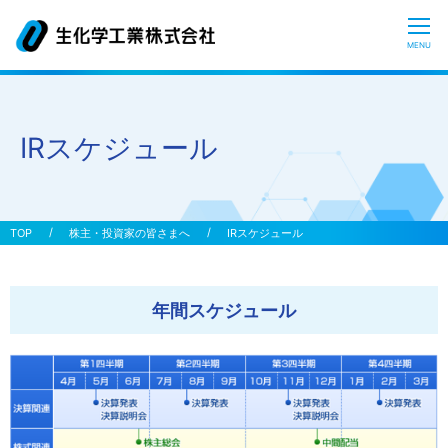
CLOSE
MENU
生化学工業とは？
IRスケジュール
糖質科学について
おしえてヒアルロン酸
株主・投資家の皆さまへ
IRスケジュール
研究開発
年間スケジュール
患者の皆さまへ
サステナビリティ