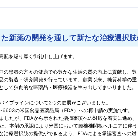
ンス
く情報開示
ESGデータブック
外部からの評価
した新薬の開発を通して新たな治療選択肢
高配を賜り厚く御礼申し上げます。
中の患者の方々の健康で心豊かな生活の質の向上に貢献し、豊
品の製造・研究開発を行っています。創業以来、糖質科学の重
として独創的な医薬品・医療機器を生み出してまいりました。
るパイプラインについて2つの進展がございました。
-6603の米国食品医薬品局（FDA）への再申請の実施です。
りましたが、FDAから示された指摘事項への対応を着実に進め、
ました。本剤の承認により米国において腰椎椎間板ヘルニアに伴う
な治療選択肢の提供ができるよう、FDAによる承認審査への対