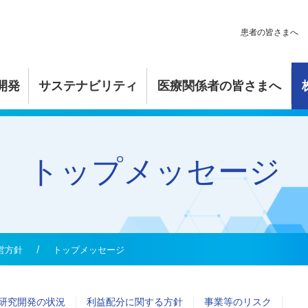
患者の皆さまへ
開発
サステナビリティ
医療関係者の皆さまへ
マネジメント
リース
公正な研究開発活動
コンプライアンス
IRスケジュール
人材育成
トップメッセージ
学
覧
創薬の流れ
リスクマネジメント
個人投資家の皆さまへ
ダイバーシティ・ワークライフ
科学
・エンゲージメント
知的財産
価値創造プロセス
株式関連情報
コーポレート・ガバナンス
糖質科学
社会貢献活動
メール配信
コンプライアンス
1分でわかる糖質科学
研究開発基本方針
経営理念
おしえてヒ
トップメッ
営方針
トップメッセージ
取り組み
ラリ
事業活動
電子公告
リスクマネジメント
組み
透明性ガイドライン
私たちのポリシー
研究開発の状況
利益配分に関する方針
事業等のリスク