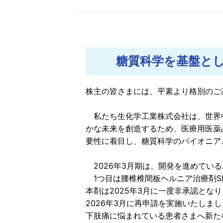
コーポレート・ガバナ
TCFD提言に基づ
社会貢献活動
糖質科学を基盤と
株主の皆さまには、平素より格別のご
私たち生化学工業株式会社は、世界
かな未来を創造するため、医療用医薬
要性に着目し、糖質科学のパイオニア
2026年3月期は、開発を進めてい
1つ目は腰椎椎間板ヘルニア治療剤SI
本剤は2025年3月に一度非承認とな
2026年3月に再申請を実施いたし
下肢痛に悩まれている患者さまへ新た