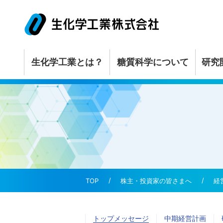
生化学工業とは？
糖質科学について
研究
研究開発基本方針
ごあいさつ
糖質って甘いの？
サステナビリティ
ニュースリ
糖質科学について
研究開発
サステナビリティ
株主・投資家の皆さまへ
会社情報
研究開発体制
経営理念
1分でわかる糖質科
マテリアリティ
更新情報一
研究開発の状況
歴史と沿革
生化学工業と糖質
ステークホルダー
経営方針
会社概要
10のテーマで知る
環境方針
業績・財務
株主・投資家の皆さまへ
経
役員一覧
環境負荷低減への
IRライブ
組織図
生物多様性の取り
トップメッセージ
中期経営計画