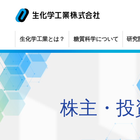
生化学工業とは？
糖質科学について
研究
研究開発基本方針
ごあいさつ
糖質って甘いの？
サステナビリティ
ニュースリ
糖質科学について
研究開発
サステナビリティ
株主・投資家の皆さまへ
会社情報
研究開発体制
経営理念
1分でわかる糖質科
マテリアリティ
更新情報一
研究開発の状況
歴史と沿革
生化学工業と糖質
ステークホルダー
経営方針
株主・投
会社概要
10のテーマで知る
環境方針
業績・財務
役員一覧
環境負荷低減への
IRライブ
組織図
生物多様性の取り