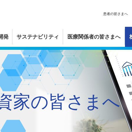
患者の皆さまへ
開発
サステナビリティ
医療関係者の皆さまへ
マネジメント
リース
公正な研究開発活動
コンプライアンス
IRスケジュール
人材育成
学
覧
創薬の流れ
リスクマネジメント
個人投資家の皆さまへ
ダイバーシティ・ワークライフ
科学
・エンゲージメント
知的財産
価値創造プロセス
株式関連情報
コーポレート・ガバナンス
資家の皆さまへ
糖質科学
社会貢献活動
メール配信
コンプライアンス
1分でわかる糖質科学
研究開発基本方針
経営理念
おしえてヒ
トップメッ
取り組み
ラリ
事業活動
電子公告
リスクマネジメント
組み
透明性ガイドライン
私たちのポリシー