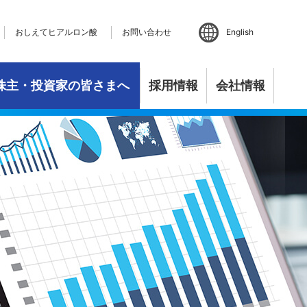
おしえてヒアルロン酸
お問い合わせ
English
株主・投資家の皆さまへ
採用情報
会社情報
バランス
アルロン酸
セージ
研究開発の状況
事業活動
マテリアリティ
個人投資家の皆さまへ